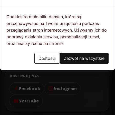
Cookies to małe pliki danych, które są
DANE KONTAKTOWE
przechowywane na Twoim urządzeniu podczas
ZADZWOŃ:
510 930 460
przeglądania stron internetowych. Używamy ich do
poprawy działania serwisu, personalizacji treści,
Napisz maila:
biuro@akademiaobrony.pl
oraz analizy ruchu na stronie.
Adres:
Pl. Św. Małgorzaty 1-2
58-100 Świdnica, Polska
Dostosuj
Zezwól na wszystkie
OBSERWUJ NAS
Facebook
Instagram
YouTube