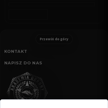
Przewiń do góry
KONTAKT
NAPISZ DO NAS
Zgoda na pliki cookie