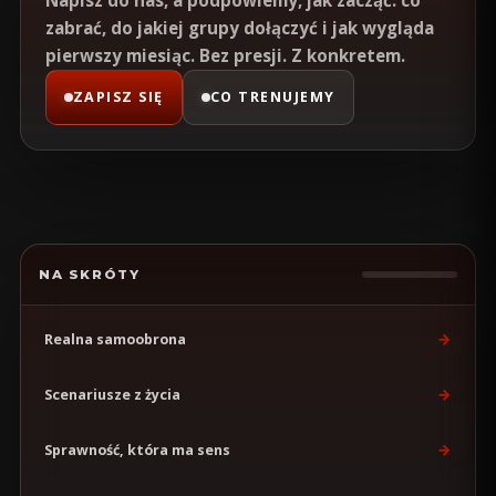
Napisz do nas, a podpowiemy, jak zacząć: co
zabrać, do jakiej grupy dołączyć i jak wygląda
pierwszy miesiąc. Bez presji. Z konkretem.
ZAPISZ SIĘ
CO TRENUJEMY
NA SKRÓTY
→
Realna samoobrona
→
Scenariusze z życia
→
Sprawność, która ma sens