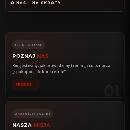
O NAS - NA SKRÓTY
START W SEKCJI
POZNAJ
NAS
Kim jesteśmy, jak prowadzimy trening i co oznacza
„spokojnie, ale konkretnie"
01
PRZEJDŹ →
WARTOŚCI I ZASADY
NASZA
MISJA