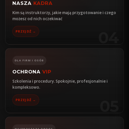
NASZA
KADRA
Kim są instruktorzy, jakie mają przygotowanie i czego
możesz od nich oczekiwać
04
PRZEJDŹ →
DLA FIRM I OSÓB
OCHRONA
VIP
Szkolenia i procedury. Spokojnie, profesjonalnie i
kompleksowo.
05
PRZEJDŹ →
NAJPROSTSZA DROGA