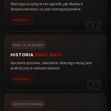
Dlaczego uczymy w ten sposób, jak dbamy o
bezpieczeństwo i co jest nienegocjowalne
02
PRZEJDŹ →
SKĄD TO SIĘ WZIĘŁO
HISTORIA
KRAV MAGI
Korzenie systemu, założenia i dlaczego wciąż jest
praktyczny w realnym świecie
03
PRZEJDŹ →
LUDZIE I STANDARD