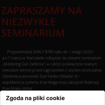
ZAPRASZAMY NA
NIEZWYKŁE
SEMINARIUM
Przypominamy! EARLY BIRD tylko do 1 lutego 2026 r.
Już 7 marca w Warszawie odbędzie się otwarte seminarium
„Mastering Gun Defense”, w całości poświęcone realnym
metodom obrony przed zagrożeniem z użyciem broni palnej.
Szkolenie poprowadzi Eyal Yanilov (Master 3) –
współtwórca systemu Krav Maga oraz założyciel federacji
Krav Maga Global.
Zgoda na pliki cookie
To wyjątkowa okazja, by trenować pod okiem jednej z