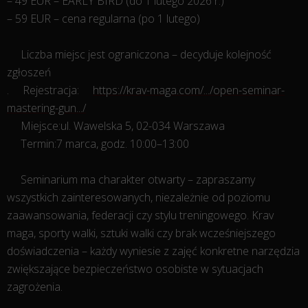
– 49 EUR – EARLY BIRD (do 1 lutego 2026 r.)
– 59 EUR – cena regularna (po 1 lutego)
Liczba miejsc jest ograniczona – decyduje kolejność
zgłoszeń
.
Rejestracja:
https://krav-maga.com/.../open-seminar-
mastering-gun.../
Miejsce:ul. Wawelska 5, 02-034 Warszawa
Termin:7 marca, godz. 10:00–13:00
Seminarium ma charakter otwarty – zapraszamy
wszystkich zainteresowanych, niezależnie od poziomu
zaawansowania, federacji czy stylu treningowego. Krav
maga, sporty walki, sztuki walki czy brak wcześniejszego
doświadczenia – każdy wyniesie z zajęć konkretne narzędzia
zwiększające bezpieczeństwo osobiste w sytuacjach
zagrożenia.