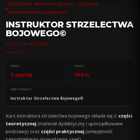
SZKOLENIE INSTRUKTORSKIE · EGZAMIN ·
UPRAWNIENIA ZAWODOWE
INSTRUKTOR STRZELECTWA
BOJOWEGO©
CZAS: 190 GODZIN
CENA
CZAS
Zapytaj
190 h
CERTYFIKAT
Instruktor Strzelectwa Bojowego©
Kurs instruktora strzelectwa bojowego składa się z:
części
teoretycznej
(materiał dydaktyczny i uporządkowane
podstawy) oraz
części praktycznej
(umiejętność
samodzielnego prowadzenia zajęć).