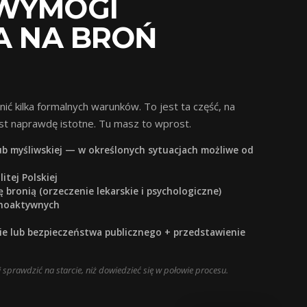
WYMOGI
A NA BROŃ
ić kilka formalnych warunków. To jest ta część, na
 jest naprawdę istotne. Tu masz to wprost.
ub myśliwskiej — w określonych sytuacjach możliwe od
itej Polskiej
ę bronią (orzeczenie lekarskie i psychologiczne)
ychoaktywnych
bie lub bezpieczeństwa publicznego + przedstawienie
ej sprawdzić na starcie, niż dowiedzieć się w połowie procesu.