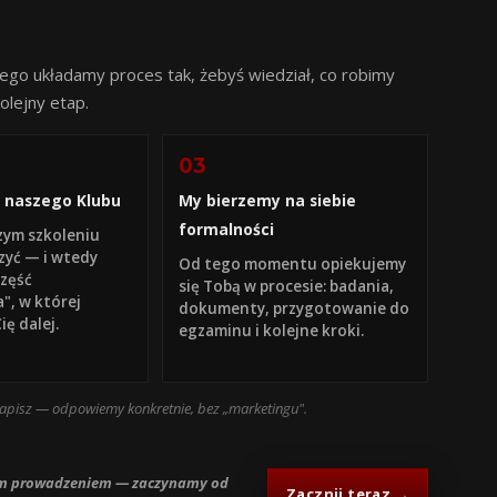
tego układamy proces tak, żebyś wiedział, co robimy
olejny etap.
03
o naszego Klubu
My bierzemy na siebie
formalności
zym szkoleniu
zyć — i wtedy
Od tego momentu opiekujemy
część
się Tobą w procesie: badania,
", w której
dokumenty, przygotowanie do
ę dalej.
egzaminu i kolejne kroki.
Napisz — odpowiemy konkretnie, bez „marketingu".
obrym prowadzeniem — zaczynamy od
Zacznij teraz →