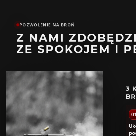
POZWOLENIE NA BROŃ
Z NAMI ZDOBĘDZ
ZE SPOKOJEM I 
3 
B
0
Uk
po