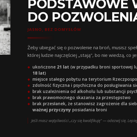
PODSTAWOWE 
DO POZWOLENI
JASNO, BEZ DOMYSŁÓW
Żeby ubiegać się o pozwolenie na broń, musisz spełn
której ludzie najczęściej „stają", bo nie wiedzą, co
ukończone
21 lat
(w przypadku broni sportowej l
18 lat
)
miejsce stałego pobytu na terytorium Rzeczpospol
zdolność fizyczna i psychiczna do posługiwania si
brak uzależnienia od alkoholu lub substancji ps
brak prawomocnego skazania za przestępstwo
brak przesłanek, że stanowisz zagrożenie dla sie
ważnej przyczyny
posiadania broni
Jeśli masz wątpliwości „czy się kwalifikuję" — odezwij się. Lepi