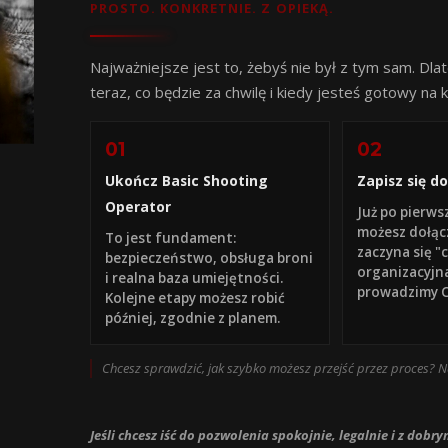
PROSTO. KONKRETNIE. Z OPIEKĄ.
Najważniejsze jest to, żebyś nie był z tym sam. Dla
teraz, co będzie za chwilę i kiedy jesteś gotowy na k
01
02
Ukończ Basic Shooting
Zapisz się d
Operator
Już po pierws
możesz dołąc
To jest fundament:
zaczyna się "
bezpieczeństwo, obsługa broni
organizacyjna
i realna baza umiejętności.
prowadzimy Ci
Kolejne etapy możesz robić
później, zgodnie z planem.
Chcesz sprawdzić, jak szybko możesz przejść przez proces? 
Jeśli chcesz iść do pozwolenia spokojnie, legalnie i z d