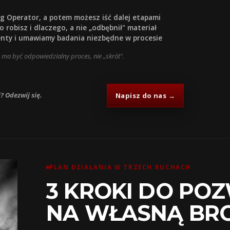
 Operator, a potem możesz iść dalej etapami
 robisz i dlaczego, a nie „odbębnił" materiał
y i umawiamy badania niezbędne w procesie
 ma być odpowiedzialny proces, nie „skrót".
? Odezwij się.
Napisz do nas →
PLAN DZIAŁANIA W TRZECH RUCHACH
3 KROKI DO PO
NA WŁASNĄ BR