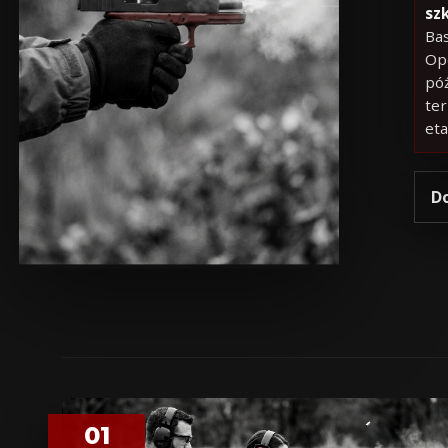
sz
Bas
Ope
pó
ter
eta
D
01