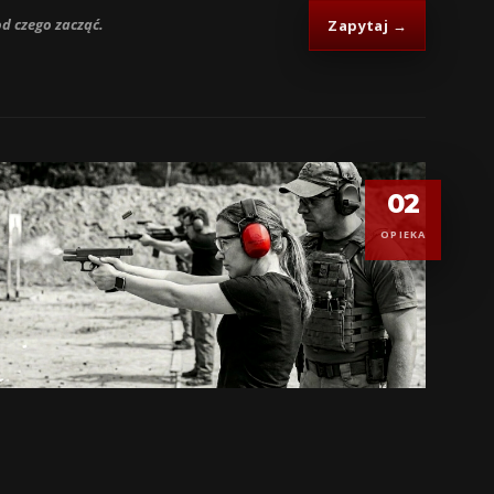
d czego zacząć.
Zapytaj →
02
OPIEKA