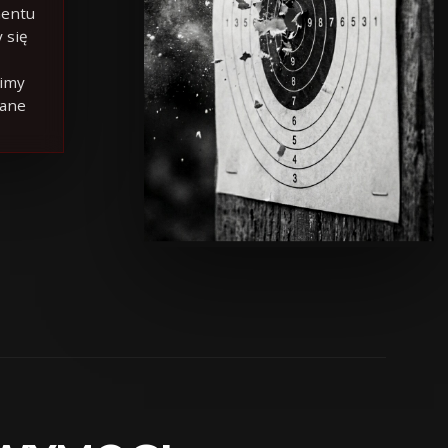
entu
 się
imy
ane