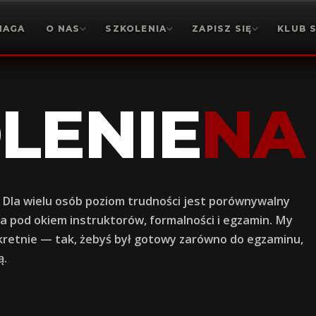
MAGA
O NAS
SZKOLENIA
ZAPISZ SIĘ
KLUB 
LENIE
NA
. Dla wielu osób poziom trudności jest porównywalny
a pod okiem instruktorów, formalności i egzamin. My
nkretnie — tak, żebyś był gotowy zarówno do egzaminu,
ą.