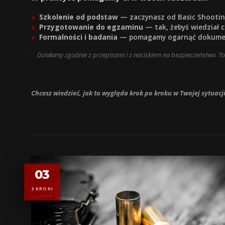
Szkolenie od podstaw
— zaczynasz od Basic Shooting
Przygotowanie do egzaminu
— tak, żebyś wiedział co
Formalności i badania
— pomagamy ogarnąć dokument
Działamy zgodnie z przepisami i z naciskiem na bezpieczeństwo. To
Chcesz wiedzieć, jak to wygląda krok po kroku w Twojej sytuacji
03
3 KROKI