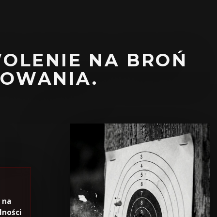
WOLENIE NA BROŃ
TOWANIA.
 na
lności