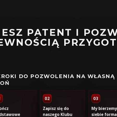
IESZ PATENT I POZ
PEWNOŚCIĄ PRZYGO
KROKI DO POZWOLENIA NA WŁASNĄ
ROŃ
1
02
03
ończ
Zapisz się do
My bierzemy
dstawowe
naszego Klubu
siebie forma