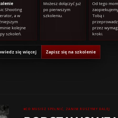
kolenie
Możesz dołączyć już
Od tego mom
ic Shooting
po pierwszym
zaopiekujemy
rator, a w
szkoleniu.
Tobą i
źniejszym
przeprowadz
minie kolejne
przez wymag
py szkoleń.
kroki.
owiedz się więcej
Zapisz się na szkolenie
CO MUSISZ SPEŁNIĆ, ZANIM RUSZYMY DALEJ