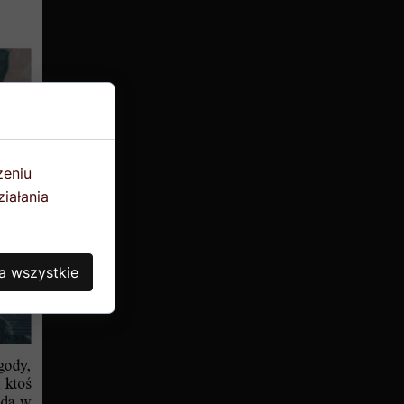
zeniu
iałania
a wszystkie