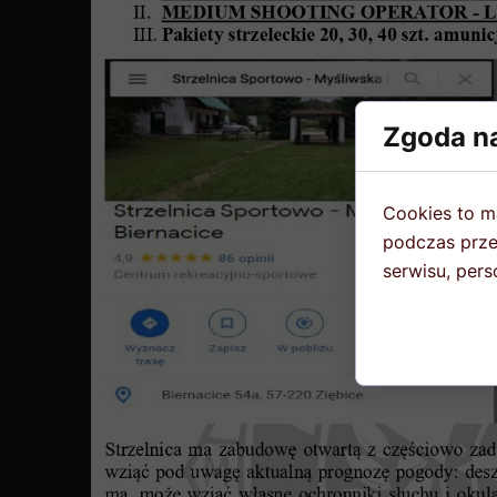
Zgoda na
Cookies to m
podczas prze
serwisu, perso