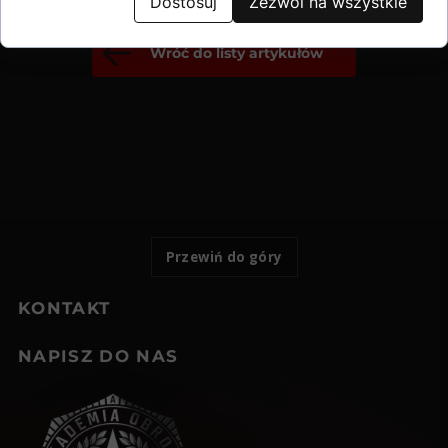
Dostosuj
Zezwól na wszystkie
Wróć do listy artykułów
Przewiń do góry
KONTAKT
NAPISZ DO NAS